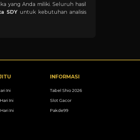
ka yang Anda miliki. Seluruh hasil
ta SDY
untuk kebutuhan analisis
JITU
INFORMASI
ri Ini
Tabel Shio 2026
ari Ini
Slot Gacor
Hari Ini
Pakde99