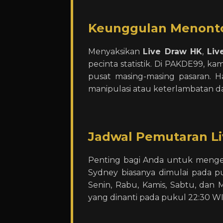
Keunggulan Menonto
Menyaksikan
Live Draw HK
,
Liv
pecinta statistik. Di PAKDE99, k
pusat masing-masing pasaran. 
manipulasi atau keterlambatan da
Jadwal Pemutaran Li
Penting bagi Anda untuk mengeta
Sydney biasanya dimulai pada pu
Senin, Rabu, Kamis, Sabtu, da
yang dinanti pada pukul 22:30 WIB