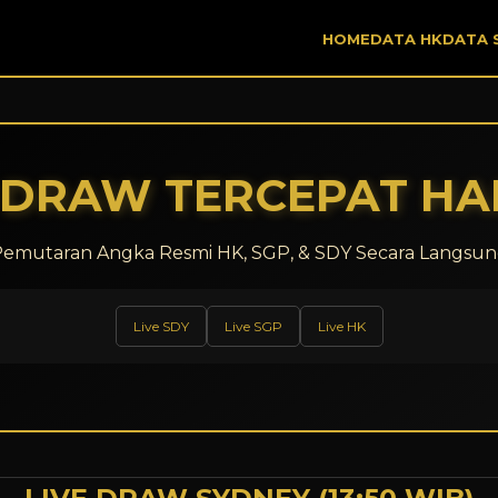
HOME
DATA HK
DATA 
 DRAW TERCEPAT HAR
emutaran Angka Resmi HK, SGP, & SDY Secara Langsu
Live SDY
Live SGP
Live HK